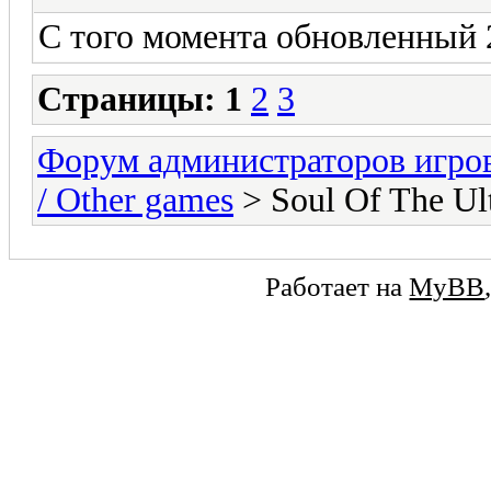
С того момента обновленный 
Страницы:
1
2
3
Форум администраторов игро
/ Other games
> Soul Of The Ul
Работает на
MyBB