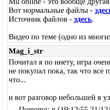
Mu online - это вообще другая
Вот нормальные файлы -
здес
Источник файлов -
здесь
.
Видео по теме (одно из многи
Mag_i_str
Почитал я по инету, игра оче
не покупал пока, так что все
что...
и вот разговор небольшей я уз
Цитата:
я (19:12:55 21/12