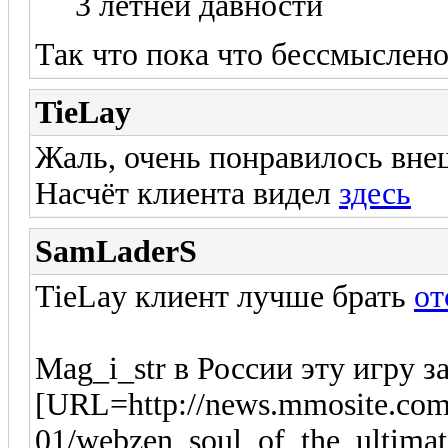
3 летней давности
Так что пока что бессмыслено 
TieLay
Жаль, очень понравилось внеш
Насчёт клиента видел
здесь
SamLaderS
TieLay клиент лучше брать
от
Mag_i_str в России эту игру
[URL=http://news.mmosite.com
01/webzen_soul_of_the_ultimat