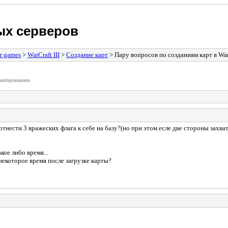
ых серверов
r games
>
WarCraft III
>
Создание карт
> Пару вопросов по созданиям карт в War
матированием.
отнести 3 вражеских флага к себе на базу?(но при этом есле две стороны захват
кое либо время...
некоторое время после загрузке карты?