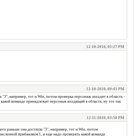
12-10-2010, 05:27 PM
12-10-2010, 09:43 PM
 "3", например, тот и Win, потом проверка персонаж заходит в область -
ть какой команде принадлежит персонаж входящий в область, ну это так
12-11-2010, 03:58 PM
ого раньше она достигла "3", например, тот и Win, потом
очисленной прибавляем 1, и еще надо проверять какой команде