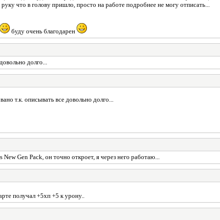
руку что в голову пришло, просто на работе подробнее не могу отписать...
буду очень благодарен
довольно долго...
вано т.к. описывать все довольно долго...
 New Gen Pack, он точно откроет, я через него работаю...
те получал +5хп +5 к урону..