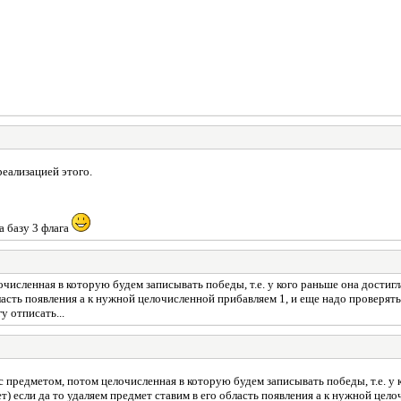
реализацией этого.
а базу 3 флага
численная в которую будем записывать победы, т.е. у кого раньше она достигла
область появления а к нужной целочисленной прибавляем 1, и еще надо проверя
у отписать...
с предметом, потом целочисленная в которую будем записывать победы, т.е. у к
ет) если да то удаляем предмет ставим в его область появления а к нужной цел