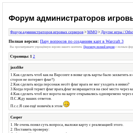
Форум администраторов игров
Форум администраторов игровых серверов
>
MMO
>
Другие игры / Othe
Полная версия:
Пару вопросов по созданиям карт в Warcraft 3
Вы просматриваете упрощённую версию нашего контента.
Просмотр полной версии
с полным фор
Страницы:
1
2
jazzlike
1.Как сделать чтоб как на Варсонге в вовке цель карты было захватить и 
сторон не потеряет флаг?)
2.Как сделать когда персонаж несёт флаг врага не мог уходить в инвиз?
3.Когда герой теряет флаг врага,флаг возвращается на своё место через ка
4.Как сделать чтоб все ворота на карте открывались одновремено через 
П.С.Жду ваших ответов.
П.с.с.Я сам ещё новичёк в этом
Casper
1. Не очень понял суть вопроса, выложи карту с реализацией этого.
2. Поставить проверку: