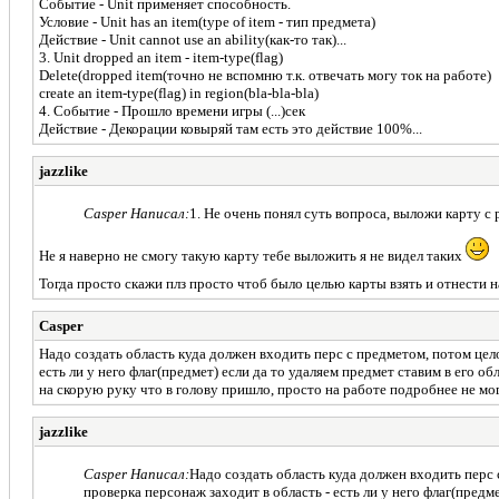
Событие - Unit применяет способность.
Условие - Unit has an item(type of item - тип предмета)
Действие - Unit cannot use an ability(как-то так)...
3. Unit dropped an item - item-type(flag)
Delete(dropped item(точно не вспомню т.к. отвечать могу ток на работе)
create an item-type(flag) in region(bla-bla-bla)
4. Событие - Прошло времени игры (...)сек
Действие - Декорации ковыряй там есть это действие 100%...
jazzlike
Casper Написал:
1. Не очень понял суть вопроса, выложи карту с 
Не я наверно не смогу такую карту тебе выложить я не видел таких
Тогда просто скажи плз просто чтоб было целью карты взять и отнести н
Casper
Надо создать область куда должен входить перс с предметом, потом цело
есть ли у него флаг(предмет) если да то удаляем предмет ставим в его 
на скорую руку что в голову пришло, просто на работе подробнее не мог
jazzlike
Casper Написал:
Надо создать область куда должен входить перс 
проверка персонаж заходит в область - есть ли у него флаг(предм