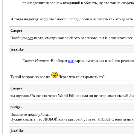
принадлежит персонаж входящий в область, ну это так на скорую 
Я тогда подажду когда ты сможеш попадробней написать как это делать
Casper
Вообщем
вот
карта, смотри как в ней это реализовано т.к. описывать все 
jazzlike
Casper Написал:
Вообщем
вот
карта, смотри как в ней это реализо
Тупой вопрос но всё же
Через что её открывать то?
Casper
ты шутишь??конечно через World Editor, если он не открывает скачай Jass
pudge-
Помогите пожалуйста...
Нужно слелать что ЛЮБОЙ юнит каторый убивает ЛЮБОГО юнита на кар
jazzlike