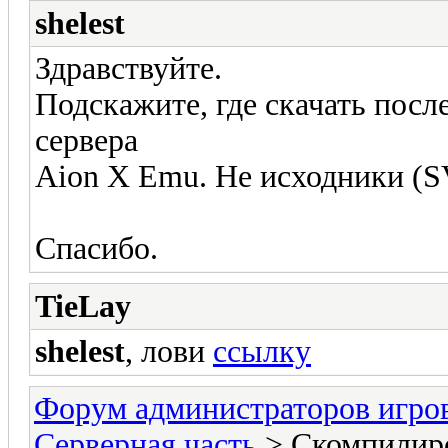
shelest
Здравствуйте.
Подскажите, где скачать по
сервера
Aion X Emu. Не исходники (S
Спасибо.
TieLay
shelest
, лови
ссылку
Форум администраторов игро
Серверная часть
> Скомпилиро