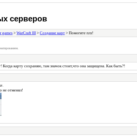
ых серверов
r games
>
WarCraft III
>
Создание карт
> Помогите плз!
матированием.
у! Когда карту сохраняю, там значок стоит,что она защищена. Как быть?!
е.
о не отменял!