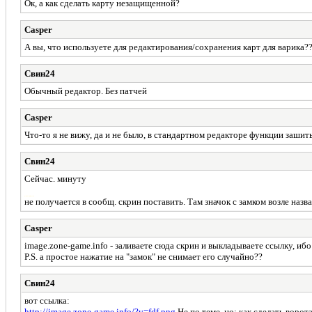
Ок, а как сделать карту незащищенной?
Casper
А вы, что используете для редактирования/сохранения карт для варика?
Свин24
Обычный редактор. Без патчей
Casper
Что-то я не вижу, да и не было, в стандартном редакторе функции зашит
Свин24
Сейчас. минуту
Добавлено через 4 минуты
не получается в сообщ. скрин поставить. Там значок с замком возле назв
Casper
image.zone-game.info - заливаете сюда скрин и выкладываете ссылку, ибо
P.S. а простое нажатие на "замок" не снимает его случайно??
Свин24
вот ссылка:
http://image.zone-game.info/?v=fdf.png
Не по теме, но: как сделать воро