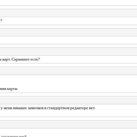
??
ы карт. Скриншот есть?
ания карты
 у меня никаких замочков в стандартном редакторе нет.
та неуязвимыми?