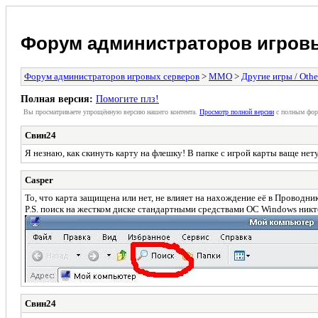
Форум администраторов игров
Форум администраторов игровых серверов
>
MMO
>
Другие игры / Othe
Полная версия:
Помогите плз!
Вы просматриваете упрощённую версию нашего контента.
Просмотр полной версии
с полным фор
Свин24
Я незнаю, как скинуть карту на флешку! В папке с игрой карты ваще нет
Casper
То, что карта защищена или нет, не влияет на нахождение её в Проводник
P.S. поиск на жестком диске стандартными средствами ОС Windows никт
Свин24