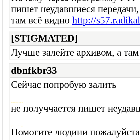
пишет неудавшиеся передачи, 
там всё видно
http://s57.radik
[STIGMATED]
Лучше залейте архивом, а там
dbnfkbr33
Сейчас попробую залить
Добавлено через 58 секунд
не получчается пишет неудав
Добавлено через 1 минуту
Помогите людиии пожалуйста а