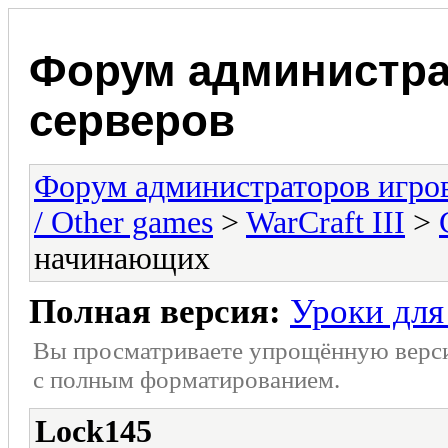
Форум администра
серверов
Форум администраторов игро
/ Other games
>
WarCraft III
>
начинающих
Полная версия:
Уроки дл
Вы просматриваете упрощённую верс
с полным форматированием.
Lock145