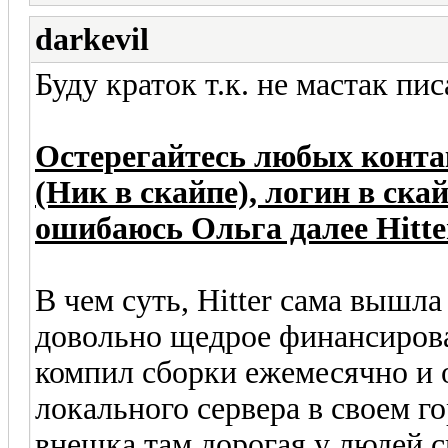
darkevil
Буду краток т.к. не мастак пи
Остерегайтесь любых контак
(Ник в скайпе), логин в скай
ошибаюсь Ольга далее Hitte
В чем суть, Hitter сама вышл
довольно щедрое финансирова
компил сборки ежемесячно и 
локального сервера в своем г
внешка там дорогая у людей с