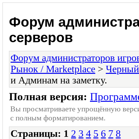
Форум администра
серверов
Форум администраторов игро
Рынок / Marketplace
>
Черный 
и Админам на заметку.
Полная версия:
Программе
Вы просматриваете упрощённую верс
с полным форматированием.
Страницы:
1
2
3
4
5
6
7
8