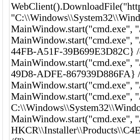
WebClient().DownloadFile("htt
"C:\\Windows\\System32\\Wind
MainWindow.start("cmd.exe", "
MainWindow.start("cmd.exe", 
44FB-A51F-39B699E3D82C} /
MainWindow.start("cmd.exe", 
49D8-ADFE-867939D886FA} /
MainWindow.start("cmd.exe", "/
MainWindow.start("cmd.exe", "
C:\\Windows\\System32\\Windo
MainWindow.start("cmd.exe", "/
HKCR\\Installer\\Products\