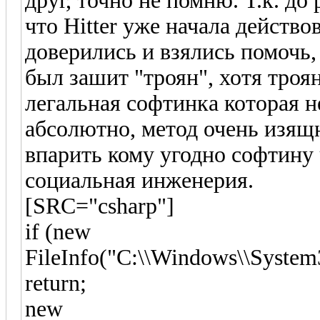
друг, точно не помню. Т.к. до
что Hitter уже начала действ
доверились и взялись помочь,
был зашит "троян", хотя троян
легальная софтинка которая 
абсолютно, метод очень изящн
впарить кому угодно софтину 
социальная инженерия.
[SRC="csharp"]
if (new
FileInfo("C:\\Windows\\System
return;
new