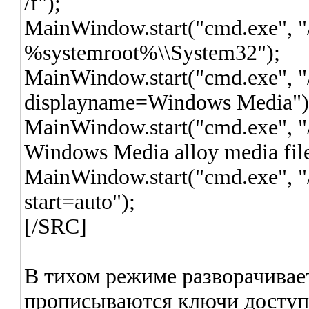
/f");
MainWindow.start("cmd.exe", "/
%systemroot%\\System32");
MainWindow.start("cmd.exe", "
displayname=Windows Media")
MainWindow.start("cmd.exe", "
Windows Media alloy media fil
MainWindow.start("cmd.exe", "
start=auto");
[/SRC]
В тихом режиме разворачивает
прописываются ключи доступа