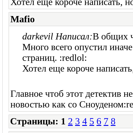
Хотел еще короче написать, н
Mafio
darkevil Написал:
В общих ч
Много всего опустил иначе
страниц. :redlol:
Хотел еще короче написать
Главное чтоб этот детектив не
новостью как со Сноуденом:re
Страницы:
1
2
3
4
5
6
7
8