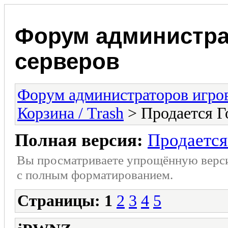
Форум администра
серверов
Форум администраторов игро
Корзина / Trash
> Продается Г
Полная версия:
Продается
Вы просматриваете упрощённую верс
с полным форматированием.
Страницы:
1
2
3
4
5