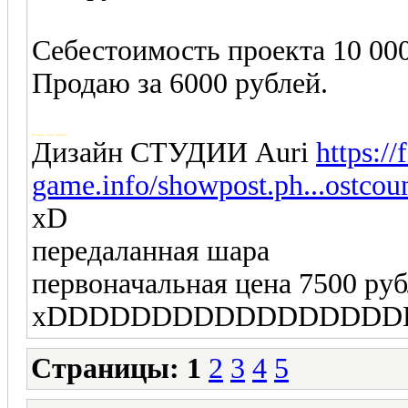
Себестоимость проекта 10 000
Продаю за 6000 рублей.
Добавлено через 3 минуты
Дизайн СТУДИИ Auri
https:/
game.info/showpost.ph...ostcou
xD
передаланная шара
первоначальная цена 7500 руб
xDDDDDDDDDDDDDDDDD
Страницы:
1
2
3
4
5