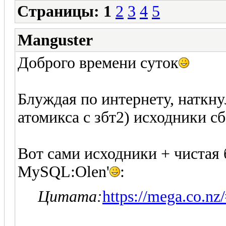
Страницы:
1
2
3
4
5
Manguster
Доброго времени суток
Блуждая по интернету, наткну
атомикса с збт2) исходники с
Вот сами исходники + чистая б
MySQL:Olen'
:
Цитата:
https://mega.co.