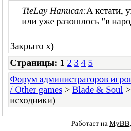
TieLay Написал:
А кстати, 
или уже разошлось "в наро
Закрыто х)
Страницы:
1
2
3
4
5
Форум администраторов игро
/ Other games
>
Blade & Soul
>
исходники)
Работает на
MyBB