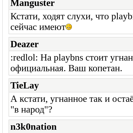
Manguster
Кстати, ходят слухи, что playb
сейчас имеют
Deazer
:redlol: На playbns стоит угн
официальная. Ваш копетан.
TieLay
А кстати, угнанное так и ост
"в народ"?
n3k0nation