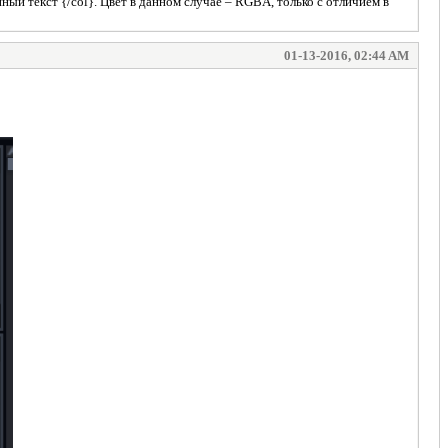
ый текст {/col}. Цвет в данном случае – RGBA, только с отличием в
01-13-2016, 02:44 AM