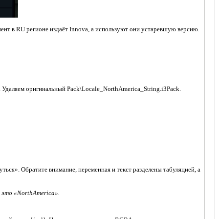
иент в RU регионе издаёт Innova, а используют они устаревшую версию.
g. Удаляем оригинальный Pack\Locale_NorthAmerica_String.i3Pack.
ться». Обратите внимание, переменная и текст разделены табуляцией, а
 это «NorthAmerica».