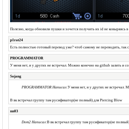
Полезно, когда обновили пушки и хочется получить их id не ковыряясь в
p1rat24
Есть полностью готовый перевод уже? чтоб самому не переводить, так с
PROGRAMMATOR
У меня нет, и у других не встречал. Можно конечно на github залить и 
Sojang
PROGRAMMATOR Написал:
У меня нет, и у других не встречал.
В вк встречал группу там русификатор(не полный) для Piercing Blow
nn03
Dom2 Написал:
В вк встречал группу там русификатор(не полный)