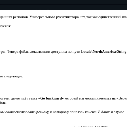
х данных регионов. Универсального русификатора нет, так как единственный кл
буется:
ры. Теперь файлы локализации доступны по пути Locale\
NorthAmerica
\Strin
но следующее:
огаем, далее идёт текст «
Go backward
» который мы можем изменить на «Верну
ian
».
ы соответствовать региону, к которому привязан клиент. В данном случае –