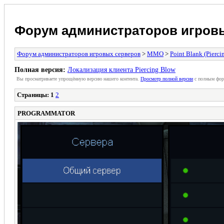
Форум администраторов игров
Форум администраторов игровых серверов
>
MMO
>
Point Blank (Pierci
Полная версия:
Локализация клиента Piercing Blow
Вы просматриваете упрощённую версию нашего контента.
Просмотр полной версии
с полным фор
Страницы:
1
2
PROGRAMMATOR