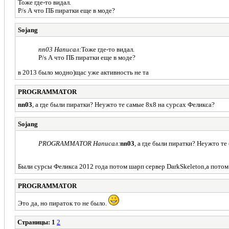
Тоже где-то видал.
P/s А что ПБ пиратки еще в моде?
Sojang
nn03 Написал:
Тоже где-то видал.
P/s А что ПБ пиратки еще в моде?
в 2013 было модно)щас уже активность не та
PROGRAMMATOR
nn03
, а где были пиратки? Неужто те самые 8x8 на сурсах Феликса?
Sojang
PROGRAMMATOR Написал:
nn03
, а где были пиратки? Неужто те
Были сурсы Феликса 2012 года потом шарп сервер DarkSkeleton,а потом 
PROGRAMMATOR
Это да, но пираток то не было.
Страницы:
1
2