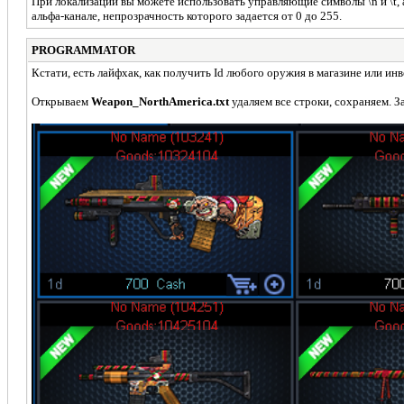
При локализации вы можете использовать управляющие символы \n и \t, 
альфа-канале, непрозрачность которого задается от 0 до 255.
PROGRAMMATOR
Кстати, есть лайфхак, как получить Id любого оружия в магазине или инв
Открываем
Weapon_NorthAmerica.txt
удаляем все строки, сохраняем. З