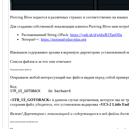
Piercing Blow издается в различных странах и соответственно на языка
Для создания собственной локализации клиента Piercing Blow нам потре
Распакованный String.i3Pack:
https://yadi.sk/d/gldwR3TsqQJJa
Notepad++:
https://notepad-plus-plus.org
Извлекаем содержимое архива в корневую директорию установленной иг
Список файлов и за что они отвечают
Редактирование файлов
Открываем любой интересующий нас файл и видим перед собой пример
Код:
STR_UI_GOTOBACK Go backward
«
STR_UI_GOTOBACK
» в данном случае переменная, которую мы не тр
сохраняя файл, убедитесь, что установлена кодировка «
UCS-2 Little End
Важно! Директория с локализацией и содержащиеся в ней файлы должн
Дополнительные возможности