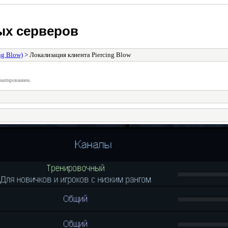
ых серверов
ng Blow)
> Локализация клиента Piercing Blow
матированием.