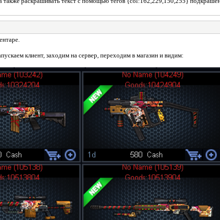
а также раскрашивать текст с помощью тегов {col:162,229,150,255} подкрашенн
ентаре.
апускаем клиент, заходим на сервер, переходим в магазин и видим: