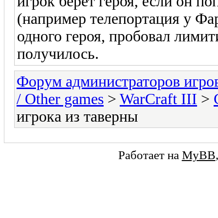
игрок берёт героя, если он по
(например телепортация у Фар
одного героя, пробовал лимити
получилось.
Форум администраторов игро
/ Other games
>
WarCraft III
>
игрока из таверны
Работает на
MyBB