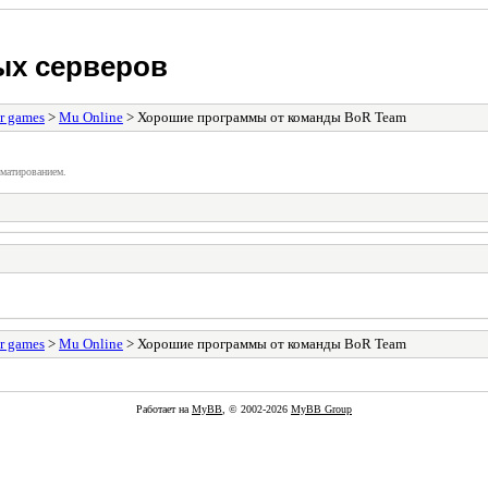
ых серверов
r games
>
Mu Online
> Хорошие программы от команды BoR Team
матированием.
r games
>
Mu Online
> Хорошие программы от команды BoR Team
Работает на
MyBB
, © 2002-2026
MyBB Group