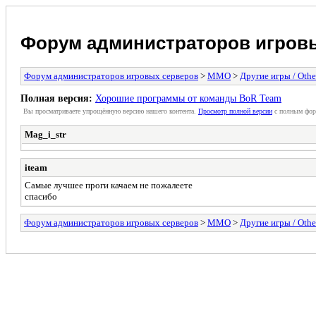
Форум администраторов игров
Форум администраторов игровых серверов
>
MMO
>
Другие игры / Othe
Полная версия:
Хорошие программы от команды BoR Team
Вы просматриваете упрощённую версию нашего контента.
Просмотр полной версии
с полным фор
Mag_i_str
iteam
Cамые лучшее проги качаем не пожалеете
спасибо
Форум администраторов игровых серверов
>
MMO
>
Другие игры / Othe