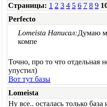
Страницы:
1
2
3
4
5
6
7
8
9
1
Perfecto
Lomeista Написал:
Думаю ме
компе
Точно, про то что отдельная н
упустил)
Вот тут базы
Lomeista
Ну все.. осталась только база