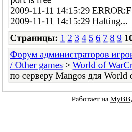
2009-11-11 14:15:29 ERROR:Fai
2009-11-11 14:15:29 Halting...
Страницы:
1
2
3
4
5
6
7
8
9
1
Форум администраторов игро
/ Other games
>
World of WarCr
по серверу Mangos для World o
Работает на
MyBB