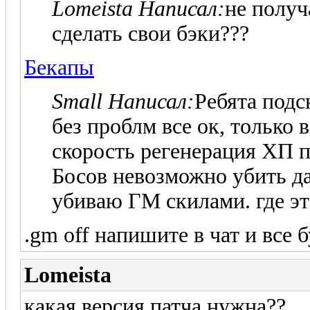
Lomeista Написал:
не получ
сделать свои бэки???
Бекапы
Small Написал:
Ребята подс
без проблм все ок, только 
скорость регенерация ХП п
Босов невозможно убить д
убиваю ГМ скилами. где э
.gm off напишите в чат и все 
Lomeista
какая версия патча нужна??