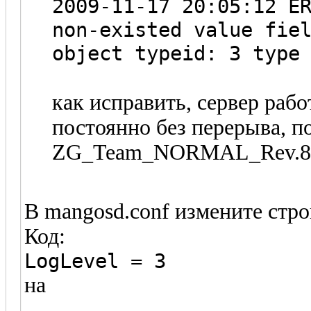
2009-11-17 20:05:12 E
non-existed value fie
object typeid: 3 type
как исправить, сервер рабо
постоянно без перерыва, п
ZG_Team_NORMAL_Rev.88
В mangosd.conf измените стр
Код:
LogLevel = 3
на