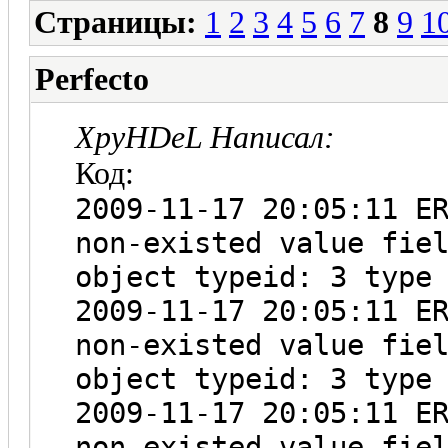
Страницы:
1
2
3
4
5
6
7
8
9
1
Perfecto
XpyHDeL Написал:
Код:
2009-11-17 20:05:11 E
non-existed value fie
object typeid: 3 type
2009-11-17 20:05:11 E
non-existed value fie
object typeid: 3 type
2009-11-17 20:05:11 E
non-existed value fie