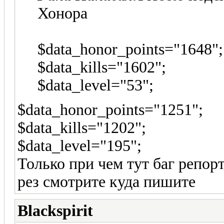
Хонора
$data_honor_points="1648";
$data_kills="1602";
$data_level="53";
$data_honor_points="1251";
$data_kills="1202";
$data_level="195";
Только при чем тут баг репо
рез смотрите куда пишите
Blackspirit