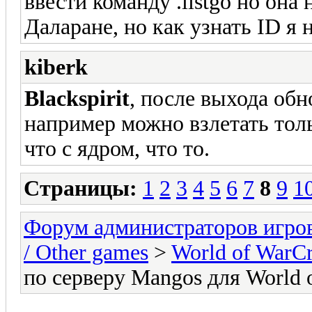
ввести команду .listgo но она
Даларане, но как узнать ID я 
kiberk
Blackspirit
, после выхода обн
например можно взлетать толь
что с ядром, что то.
Страницы:
1
2
3
4
5
6
7
8
9
1
Форум администраторов игро
/ Other games
>
World of WarCr
по серверу Mangos для World o