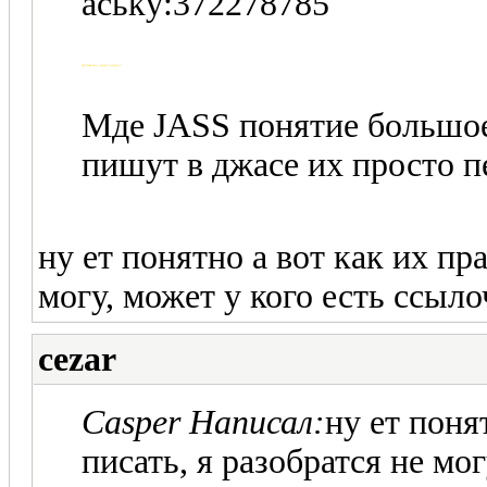
аську:372278785
Добавлено через 5 минут
Мде JASS понятие большое)
пишут в джасе их просто п
ну ет понятно а вот как их пр
могу, может у кого есть ссыло
cezar
Casper Написал:
ну ет поня
писать, я разобратся не мо