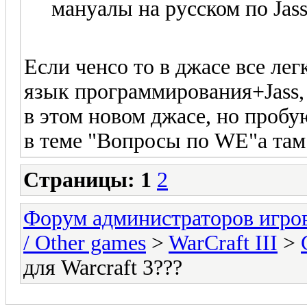
мануалы на русском по Jass
Если ченсо то в джасе все лег
язык программирования+Jass, 
в этом новом джасе, но пробу
в теме "Вопросы по WE"а там
Страницы:
1
2
Форум администраторов игро
/ Other games
>
WarCraft III
>
для Warcraft 3???