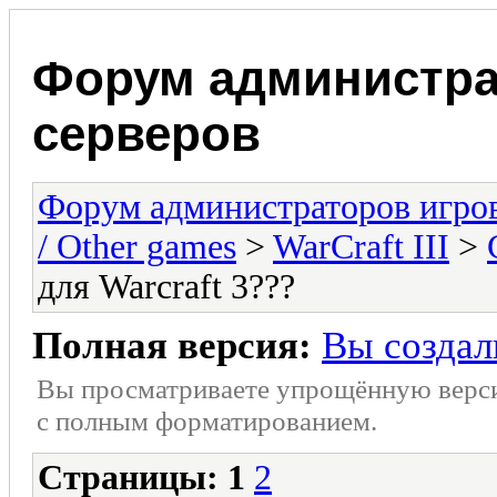
Форум администра
серверов
Форум администраторов игро
/ Other games
>
WarCraft III
>
для Warcraft 3???
Полная версия:
Вы создали
Вы просматриваете упрощённую верс
с полным форматированием.
Страницы:
1
2