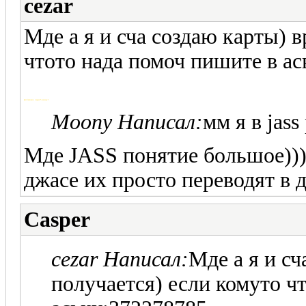
cezar
Мде а я и сча создаю карты) 
чтото нада помоч пишите в а
Добавлено через 5 минут
Moony Написал:
мм я в jass
Мде JASS понятие большое))))
джасе их просто переводят в 
Casper
cezar Написал:
Мде а я и с
получается) если комуто ч