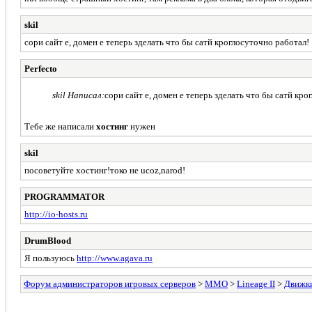
skil
cори сайт е, домен е теперь зделать что бы сатй кроглосуточно работал!
Perfecto
skil Написал:
cори сайт е, домен е теперь зделать что бы сатй кро
Тебе же написали
хостинг
нужен
skil
посоветуйте хостинг!токо не ucoz,narod!
PROGRAMMATOR
http://io-hosts.ru
DrumBlood
Я пользуюсь
http://www.agava.ru
Форум администраторов игровых серверов
>
MMO
>
Lineage II
>
Движки