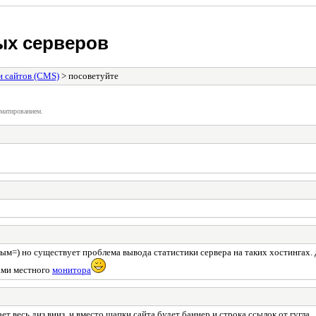
ых серверов
 сайтов (CMS)
> посоветуйте
матированием.
ным=) но существует проблема вывода статистики сервера на таких хостингах. 
гами местного
монитора
т весь диз вниз, и вместо шапки сайта будет баннер и строка ссылок от гугла.