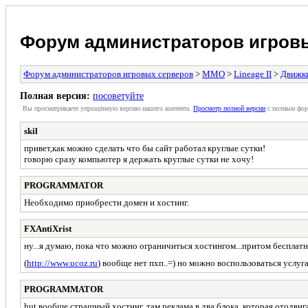
Форум администраторов игров
Форум администраторов игровых серверов
>
MMO
>
Lineage II
>
Движки
Полная версия:
посоветуйте
Вы просматриваете упрощённую версию нашего контента.
Просмотр полной версии
с полным фор
skil
привет,как можно сделать что бы сайт работал круглые сутки!
говорю сразу компьютер я держать круглые сутки не хочу!
PROGRAMMATOR
Необходимо приобрести домен и хостинг.
FXAntiXrist
ну...я думаю, пока что можно ограничиться хостингом...притом бесплат
(
http://www.ucoz.ru
) вообще нет пхп..=) но можно воспользоваться услу
PROGRAMMATOR
hut вообще страшный хостинг, там реклама в два блока, которая отодвигае