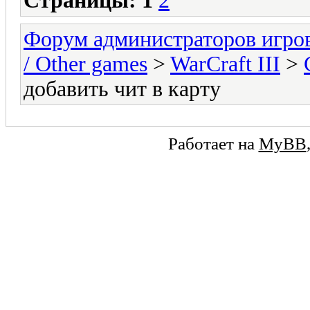
Страницы:
1
2
Форум администраторов игро
/ Other games
>
WarCraft III
>
добавить чит в карту
Работает на
MyBB