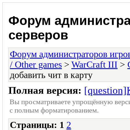
Форум администра
серверов
Форум администраторов игро
/ Other games
>
WarCraft III
>
добавить чит в карту
Полная версия:
[question]
Вы просматриваете упрощённую верс
с полным форматированием.
Страницы:
1
2