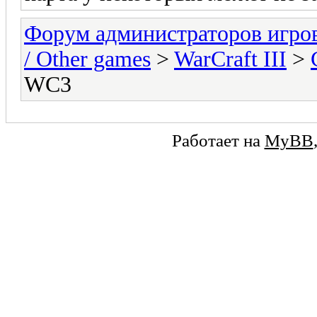
Форум администраторов игро
/ Other games
>
WarCraft III
>
WC3
Работает на
MyBB