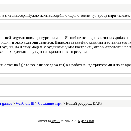
, а я не Жассер...Нужно искать людей, поищи по темам тут вроде пара человек 
о в ней задуман новый ресурс - камень. Я вообще не представляю как добавит
ищи... и окно куда они ставятся. Нарисовать значёк с камнями и вставить его т
рудник, да и саму модель с рудником нужно настроить, чтобы определённое ко
 проходил такой путь, по созданию нового ресурса.
бычно там на 6)) это все в жассе делается) а я работаю над триггерами и по со
r games
>
WarCraft III
>
Создание карт
> Новый ресурс... КАК?!
Работает на
MyBB
, © 2002-2026
MyBB Group