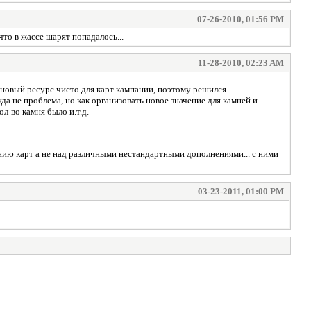
07-26-2010, 01:56 PM
что в жассе шарят попадалось...
11-28-2010, 02:23 AM
ь новый ресурс чисто для карт кампании, поэтому решился
уда не проблема, но как организовать новое значение для камней и
л-во камня было и.т.д.
зданию карт а не над различными нестандартными дополнениями... с ними
03-23-2011, 01:00 PM