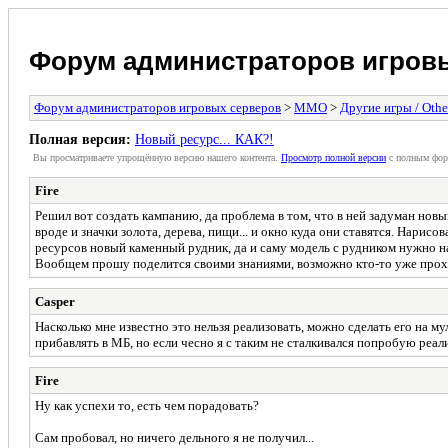
Форум администраторов игров
Форум администраторов игровых серверов
>
MMO
>
Другие игры / Othe
Полная версия:
Новый ресурс... КАК?!
Вы просматриваете упрощённую версию нашего контента.
Просмотр полной версии
с полным фор
Fire
Решил вот создать кампанию, да проблема в том, что в ней задуман нов
вроде и значки золота, дерева, пищи... и окно куда они ставятся. Нарисо
ресурсов новый каменный рудник, да и саму модель с рудником нужно на
Вообщем прошу поделится своими знаниями, возможно кто-то уже прохо
Casper
Насколько мне известно это нельзя реализовать, можно сделать его на м
прибавлять в МБ, но если чесно я с таким не сталкивался попробую реал
Fire
Ну как успехи то, есть чем порадовать?
Сам пробовал, но ничего дельного я не получил...