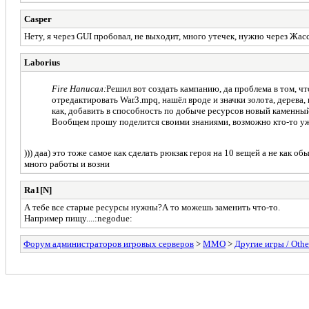
Casper
Нету, я через GUI пробовал, не выходит, много утечек, нужно через Жасс
Laborius
Fire Написал:
Решил вот создать кампанию, да проблема в том, чт
отредактировать War3.mpq, нашёл вроде и значки золота, дерева, п
как, добавить в способность по добыче ресурсов новый каменный 
Вообщем прошу поделится своими знаниями, возможно кто-то уже
))) даа) это тоже самое как сделать рюкзак героя на 10 вещей а не как о
много работы и возни
Ra1[N]
А тебе все старые ресурсы нужны?А то можешь заменить что-то.
Например пищу....:negodue:
Форум администраторов игровых серверов
>
MMO
>
Другие игры / Othe