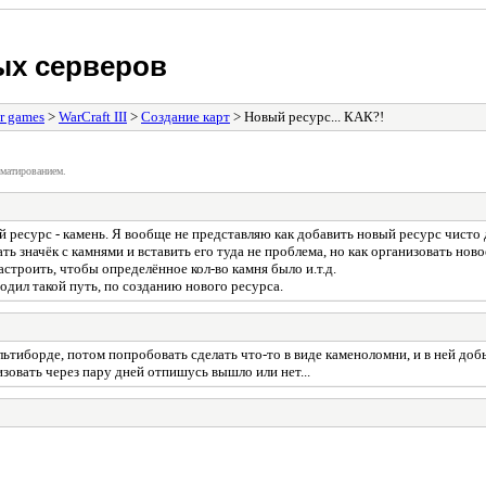
ых серверов
r games
>
WarCraft III
>
Создание карт
> Новый ресурс... КАК?!
матированием.
ый ресурс - камень. Я вообще не представляю как добавить новый ресурс чист
вать значёк с камнями и вставить его туда не проблема, но как организовать но
строить, чтобы определённое кол-во камня было и.т.д.
дил такой путь, по созданию нового ресурса.
ультиборде, потом попробовать сделать что-то в виде каменоломни, и в ней до
изовать через пару дней отпишусь вышло или нет...