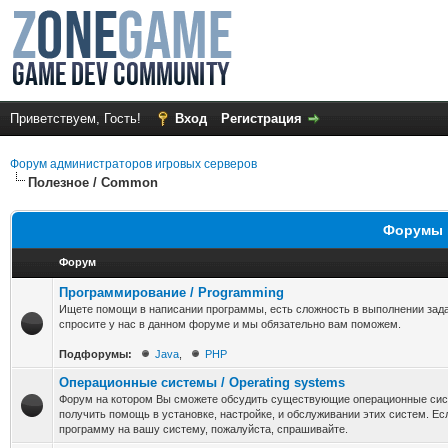
Приветствуем, Гость!
Вход
Регистрация
Форум администраторов игровых серверов
Полезное / Common
Форумы в
Форум
Программирование / Programming
Ищете помощи в написании программы, есть сложность в выполнении задани
спросите у нас в данном форуме и мы обязательно вам поможем.
Подфорумы:
Java
,
PHP
Операционные системы / Operating systems
Форум на котором Вы сможете обсудить существующие операционные сист
получить помощь в установке, настройке, и обслуживании этих систем. Ес
программу на вашу систему, пожалуйста, спрашивайте.