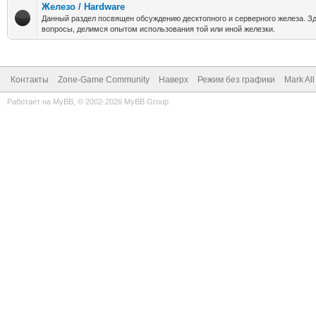
Железо / Hardware
Данный раздел посвящен обсуждению десктопного и серверного железа. З
вопросы, делимся опытом использования той или иной железки.
Контакты
Zone-Game Community
Наверх
Режим без графики
Mark Al
Работает на
MyBB
, © 2002-2026
MyBB Group
.