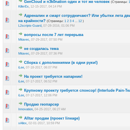
GenCloud и n3k0nation один и тот же человек
(Страницы:
1 голос(ов) - 5 из 5 в среднем
1
2
3
4
5
KillerEx
,
12-15-2017, 04:14 PM
Адреналин и смарт сотрудничают? Или убытки лета дв
0 голос(ов) - 0 из 5 в среднем
1
2
3
4
5
на крайности?
(Страницы:
1
2
3
4
...
12
)
L2scripts-Guard
,
07-28-2016, 01:06 PM
вопросы после 7 лет перерыва
0 голос(ов) - 0 из 5 в среднем
1
2
3
4
5
Mitavec
,
07-29-2017, 07:50 PM
не создалась тема
0 голос(ов) - 0 из 5 в среднем
1
2
3
4
5
Mitavec
,
07-29-2017, 07:36 PM
Сборка с дополнениями (в одни руки!)
0 голос(ов) - 0 из 5 в среднем
1
2
3
4
5
iLee
,
07-18-2017, 06:07 PM
На проект требуется напарник!
1 голос(ов) - 5 из 5 в среднем
1
2
3
4
5
iLee
,
07-17-2017, 06:52 PM
Крупному проекту требуется спонсор! (Interlude Pain-Te
0 голос(ов) - 0 из 5 в среднем
1
2
3
4
5
iLee
,
07-17-2017, 12:06 PM
Продаю геопарсер
0 голос(ов) - 0 из 5 в среднем
1
2
3
4
5
Innovation
,
04-25-2017, 06:27 AM
Alltar продам (проект lineage)
0 голос(ов) - 0 из 5 в среднем
1
2
3
4
5
xAllex
,
02-01-2017, 10:59 PM