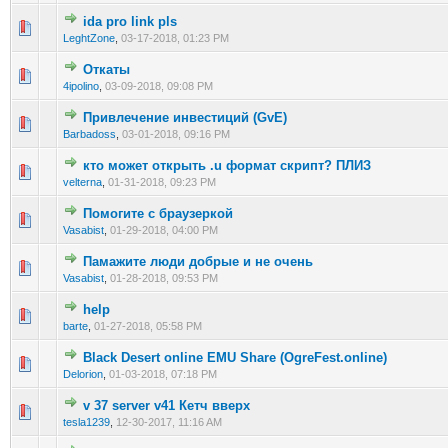
ida pro link pls
0 голос(ов) - 0 из 5 в среднем
1
2
3
4
5
LeghtZone
,
03-17-2018, 01:23 PM
Откаты
0 голос(ов) - 0 из 5 в среднем
1
2
3
4
5
4ipolino
,
03-09-2018, 09:08 PM
Привлечение инвестиций (GvE)
0 голос(ов) - 0 из 5 в среднем
1
2
3
4
5
Barbadoss
,
03-01-2018, 09:16 PM
кто может открыть .u формат скрипт? ПЛИЗ
0 голос(ов) - 0 из 5 в среднем
1
2
3
4
5
velterna
,
01-31-2018, 09:23 PM
Помогите с браузеркой
0 голос(ов) - 0 из 5 в среднем
1
2
3
4
5
Vasabist
,
01-29-2018, 04:00 PM
Памажите люди добрые и не очень
0 голос(ов) - 0 из 5 в среднем
1
2
3
4
5
Vasabist
,
01-28-2018, 09:53 PM
help
0 голос(ов) - 0 из 5 в среднем
1
2
3
4
5
barte
,
01-27-2018, 05:58 PM
Black Desert online EMU Share (OgreFest.online)
0 голос(ов) - 0 из 5 в среднем
1
2
3
4
5
Delorion
,
01-03-2018, 07:18 PM
v 37 server v41 Кетч вверх
0 голос(ов) - 0 из 5 в среднем
1
2
3
4
5
tesla1239
,
12-30-2017, 11:16 AM