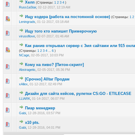
Хелп
(Страницы:
1
2
3
4
)
0 голос(ов) - 0 из 5 в среднем
1
2
3
4
5
Russ1aStar
,
02-12-2017, 12:19 AM
Ищу кодера (работа на постоянной основе)
(Страницы:
1
2
0 голос(ов) - 0 из 5 в среднем
1
2
3
4
5
Leningrads
,
01-11-2017, 03:18 AM
Ищу того кто напишет Примерочную
0 голос(ов) - 0 из 5 в среднем
1
2
3
4
5
virusoflove
,
02-07-2017, 01:46 AM
Как ранив открывал сервер с 3мя сайтами или 915 онла
0 голос(ов) - 0 из 5 в среднем
1
2
3
4
5
(Страницы:
1
2
3
4
...
6
)
NCage
,
02-05-2017, 10:03 PM
Кому на пиво? [Питон-скрипт]
0 голос(ов) - 0 из 5 в среднем
1
2
3
4
5
Abstragetic
,
02-05-2017, 05:36 PM
[Срочно] Alltar Продам
0 голос(ов) - 0 из 5 в среднем
1
2
3
4
5
xAllex
,
01-12-2017, 02:49 PM
Дизайн для сайта кейсов, рулетки CS:GO - ETILECASE
0 голос(ов) - 0 из 5 в среднем
1
2
3
4
5
LLIARK
,
01-14-2017, 06:07 PM
Пиар менеджер
0 голос(ов) - 0 из 5 в среднем
1
2
3
4
5
Gabi
,
12-28-2016, 03:57 PM
x10 pts.
0 голос(ов) - 0 из 5 в среднем
1
2
3
4
5
Gabi
,
12-28-2016, 04:01 PM