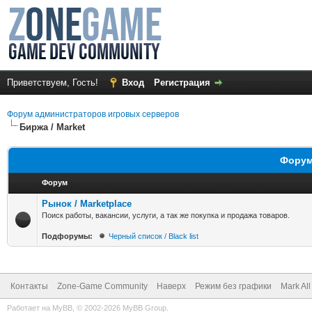
Приветствуем, Гость!
Вход
Регистрация
Форум администраторов игровых серверов
Биржа / Market
Форумы
Форум
Рынок / Marketplace
Поиск работы, вакансии, услуги, а так же покупка и продажа товаров.
Подфорумы:
Черный список / Black list
Контакты
Zone-Game Community
Наверх
Режим без графики
Mark Al
Работает на
MyBB
, © 2002-2026
MyBB Group
.