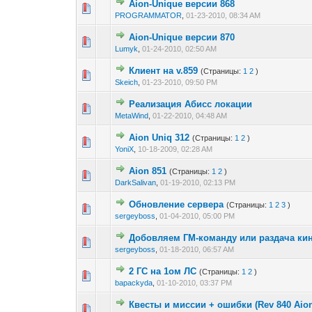
Aion-Unique версии 868
0 голос(ов) - 0 из
1
2
PROGRAMMATOR
,
01-23-2010, 08:34 AM
Aion-Unique версии 870
0 голос(ов) - 0 из
1
2
Lumyk
,
01-24-2010, 02:50 AM
Клиент на v.859
(Страницы:
1
2
)
0 голос(ов) - 0 из
1
2
Skeich
,
01-23-2010, 09:50 PM
Реализация Абисс локации
0 голос(ов) - 0 из
1
2
MetaWind
,
01-22-2010, 04:48 AM
Aion Uniq 312
(Страницы:
1
2
)
0 голос(ов) - 0 из
1
2
YoniX
,
10-18-2009, 02:28 AM
Aion 851
(Страницы:
1
2
)
0 голос(ов) - 0 из
1
2
DarkSalivan
,
01-19-2010, 02:13 PM
Обновление сервера
(Страницы:
1
2
3
)
0 голос(ов) - 0 из
1
2
sergeyboss
,
01-04-2010, 05:00 PM
Добовляем ГМ-команду или раздача ки
0 голос(ов) - 0 из
1
2
sergeyboss
,
01-18-2010, 06:57 AM
2 ГС на 1ом ЛС
(Страницы:
1
2
)
0 голос(ов) - 0 из
1
2
bapackyda
,
01-10-2010, 03:37 PM
Квесты и миссии + ошибки (Rev 840 Aion
0 голос(ов) - 0 из
1
2