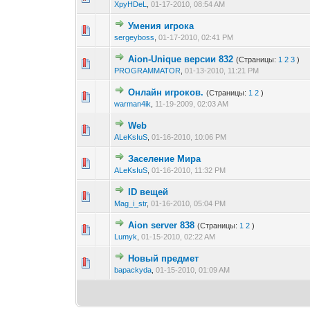
XpyHDeL
,
01-17-2010, 08:54 AM
Умения игрока
0 голос(ов) - 0 из
1
2
sergeyboss
,
01-17-2010, 02:41 PM
Aion-Unique версии 832
(Страницы:
1
2
3
)
0 голос(ов) - 0 из
1
2
PROGRAMMATOR
,
01-13-2010, 11:21 PM
Онлайн игроков.
(Страницы:
1
2
)
0 голос(ов) - 0 из
1
2
warman4ik
,
11-19-2009, 02:03 AM
Web
0 голос(ов) - 0 из
1
2
ALeKsIuS
,
01-16-2010, 10:06 PM
Заселение Мира
1 голос(ов) 
1
2
ALeKsIuS
,
01-16-2010, 11:32 PM
ID вещей
0 голос(ов) - 0 из
1
2
Mag_i_str
,
01-16-2010, 05:04 PM
Aion server 838
(Страницы:
1
2
)
0 голос(ов) - 0 из
1
2
Lumyk
,
01-15-2010, 02:22 AM
Новый предмет
0 голос(ов) - 0 из
1
2
bapackyda
,
01-15-2010, 01:09 AM