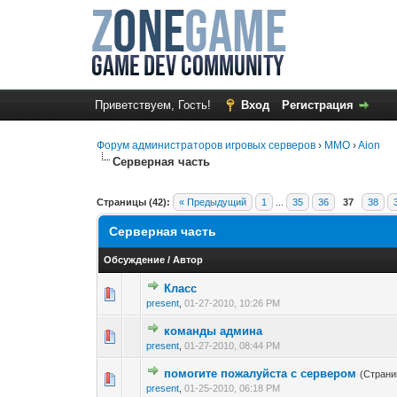
Приветствуем, Гость!
Вход
Регистрация
Форум администраторов игровых серверов
›
MMO
›
Aion
Серверная часть
Страницы (42):
« Предыдущий
1
...
35
36
37
38
Серверная часть
Обсуждение
/
Автор
Класс
0 голос(ов) - 0 из
1
2
present
,
01-27-2010, 10:26 PM
команды админа
0 голос(ов) - 0 из
1
2
present
,
01-27-2010, 08:44 PM
помогите пожалуйста с сервером
(Стран
0 голос(ов) - 0 из
1
2
present
,
01-25-2010, 06:18 PM