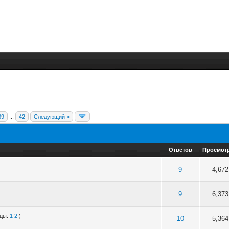
39
...
42
Следующий »
Ответов
Просмот
 5 в среднем
3
4
5
9
4,672
 5 в среднем
3
4
5
9
6,373
ицы:
1
2
)
 5 в среднем
3
4
5
10
5,364