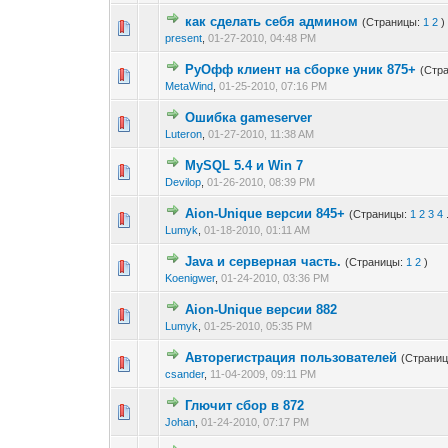
как сделать себя админом
(Страницы:
1
2
)
0 голос(ов) - 0 из
1
2
present
,
01-27-2010, 04:48 PM
РуОфф клиент на сборке уник 875+
(Стр
0 голос(ов) - 0 из
1
2
MetaWind
,
01-25-2010, 07:16 PM
Ошибка gameserver
0 голос(ов) - 0 из
1
2
Luteron
,
01-27-2010, 11:38 AM
MySQL 5.4 и Win 7
0 голос(ов) - 0 из
1
2
Devilop
,
01-26-2010, 08:39 PM
Aion-Unique версии 845+
(Страницы:
1
2
3
4
0 голос(ов) - 0 из
1
2
Lumyk
,
01-18-2010, 01:11 AM
Java и серверная часть.
(Страницы:
1
2
)
0 голос(ов) - 0 из
1
2
Koenigwer
,
01-24-2010, 03:36 PM
Aion-Unique версии 882
0 голос(ов) - 0 из
1
2
Lumyk
,
01-25-2010, 05:35 PM
Авторегистрация пользователей
(Страни
0 голос(ов) - 0 из
1
2
csander
,
11-04-2009, 09:11 PM
Глючит сбор в 872
0 голос(ов) - 0 из
1
2
Johan
,
01-24-2010, 07:17 PM