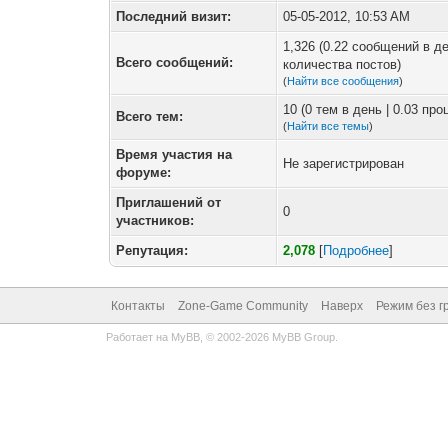
Последний визит:
05-05-2012, 10:53 AM
1,326 (0.22 сообщений в де
Всего сообщений:
количества постов)
(
Найти все сообщения
)
10 (0 тем в день | 0.03 пр
Всего тем:
(
Найти все темы
)
Время участия на
Не зарегистрирован
форуме:
Приглашений от
0
участников:
Репутация:
2,078
[
Подробнее
]
Контакты
Zone-Game Community
Наверх
Режим без г
Работает на
MyBB
, © 2002-2026
MyBB Group
.