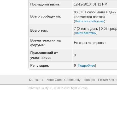
Последний визит:
12-12-2013, 01:12 PM
88 (0.01 сообщений в день 
Всего сообщений:
количества постов)
(
Найти все сообщения
)
7 (0 тем в день | 0.02 про
Всего тем:
(
Найти все темы
)
Время участия на
Не зарегистрирован
форуме:
Приглашений от
0
участников:
Репутация:
0
[
Подробнее
]
Контакты
Zone-Game Community
Наверх
Режим без г
Работает на
MyBB
, © 2002-2026
MyBB Group
.