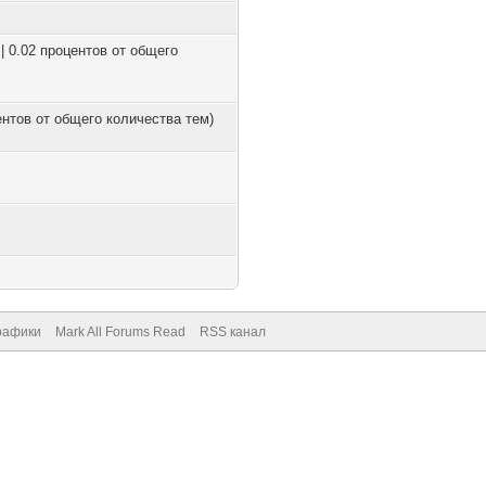
| 0.02 процентов от общего
центов от общего количества тем)
рафики
Mark All Forums Read
RSS канал