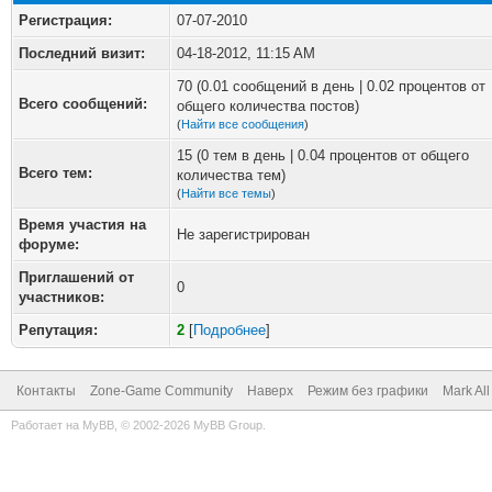
Регистрация:
07-07-2010
Последний визит:
04-18-2012, 11:15 AM
70 (0.01 сообщений в день | 0.02 процентов от
Всего сообщений:
общего количества постов)
(
Найти все сообщения
)
15 (0 тем в день | 0.04 процентов от общего
Всего тем:
количества тем)
(
Найти все темы
)
Время участия на
Не зарегистрирован
форуме:
Приглашений от
0
участников:
Репутация:
2
[
Подробнее
]
Контакты
Zone-Game Community
Наверх
Режим без графики
Mark Al
Работает на
MyBB
, © 2002-2026
MyBB Group
.