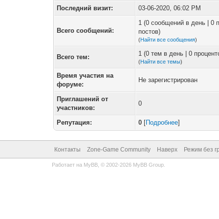
Последний визит:
03-06-2020, 06:02 PM
1 (0 сообщений в день | 0
Всего сообщений:
постов)
(
Найти все сообщения
)
1 (0 тем в день | 0 процен
Всего тем:
(
Найти все темы
)
Время участия на
Не зарегистрирован
форуме:
Приглашений от
0
участников:
Репутация:
0
[
Подробнее
]
Контакты
Zone-Game Community
Наверх
Режим без г
Работает на
MyBB
, © 2002-2026
MyBB Group
.