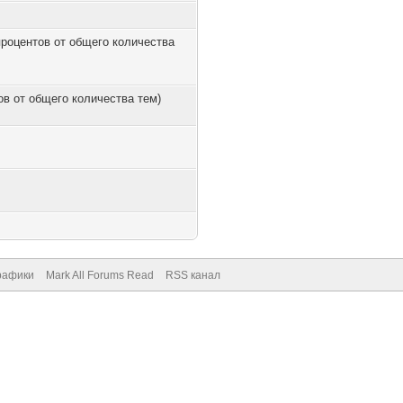
 процентов от общего количества
тов от общего количества тем)
рафики
Mark All Forums Read
RSS канал