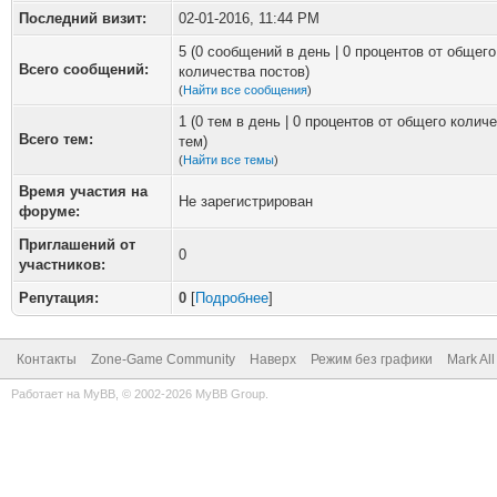
Последний визит:
02-01-2016, 11:44 PM
5 (0 сообщений в день | 0 процентов от общего
Всего сообщений:
количества постов)
(
Найти все сообщения
)
1 (0 тем в день | 0 процентов от общего колич
Всего тем:
тем)
(
Найти все темы
)
Время участия на
Не зарегистрирован
форуме:
Приглашений от
0
участников:
Репутация:
0
[
Подробнее
]
Контакты
Zone-Game Community
Наверх
Режим без графики
Mark Al
Работает на
MyBB
, © 2002-2026
MyBB Group
.