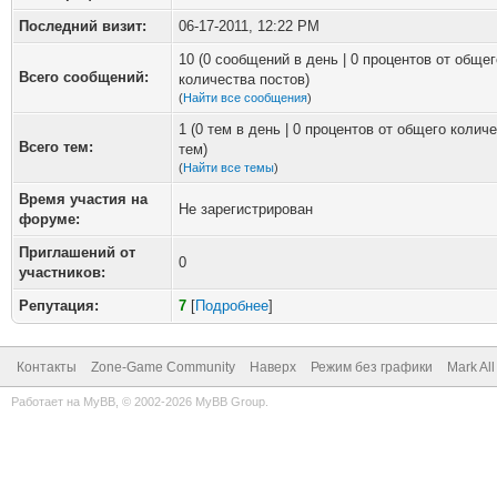
Последний визит:
06-17-2011, 12:22 PM
10 (0 сообщений в день | 0 процентов от общег
Всего сообщений:
количества постов)
(
Найти все сообщения
)
1 (0 тем в день | 0 процентов от общего колич
Всего тем:
тем)
(
Найти все темы
)
Время участия на
Не зарегистрирован
форуме:
Приглашений от
0
участников:
Репутация:
7
[
Подробнее
]
Контакты
Zone-Game Community
Наверх
Режим без графики
Mark Al
Работает на
MyBB
, © 2002-2026
MyBB Group
.