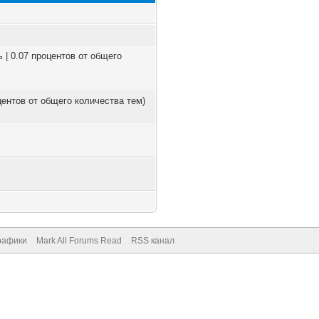
ь | 0.07 процентов от общего
оцентов от общего количества тем)
рафики
Mark All Forums Read
RSS канал