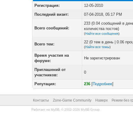
Регистрация:
12-05-2010
Последний визит:
07-04-2018, 05:17 PM
233 (0.04 сообщений в ден
Всего сообщений:
количества постов)
(
Найти все сообщения
)
22 (0 тем в день | 0.06 пр
Всего тем:
(
Найти все темы
)
Время участия на
Не зарегистрирован
форуме:
Приглашений от
0
участников:
Репутация:
236
[
Подробнее
]
Контакты
Zone-Game Community
Наверх
Режим без г
Работает на
MyBB
, © 2002-2026
MyBB Group
.