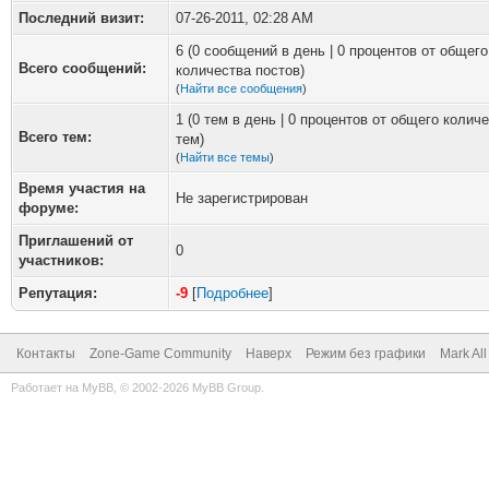
Последний визит:
07-26-2011, 02:28 AM
6 (0 сообщений в день | 0 процентов от общего
Всего сообщений:
количества постов)
(
Найти все сообщения
)
1 (0 тем в день | 0 процентов от общего колич
Всего тем:
тем)
(
Найти все темы
)
Время участия на
Не зарегистрирован
форуме:
Приглашений от
0
участников:
Репутация:
-9
[
Подробнее
]
Контакты
Zone-Game Community
Наверх
Режим без графики
Mark Al
Работает на
MyBB
, © 2002-2026
MyBB Group
.