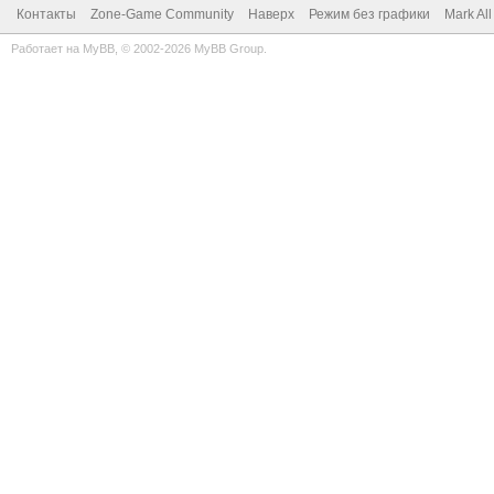
Контакты
Zone-Game Community
Наверх
Режим без графики
Mark Al
Работает на
MyBB
, © 2002-2026
MyBB Group
.