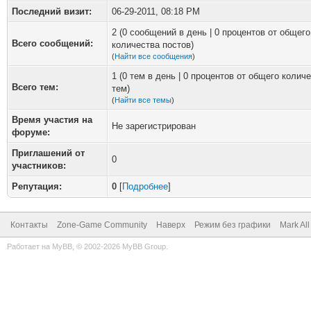
Последний визит:
06-29-2011, 08:18 PM
2 (0 сообщений в день | 0 процентов от общего
Всего сообщений:
количества постов)
(
Найти все сообщения
)
1 (0 тем в день | 0 процентов от общего колич
Всего тем:
тем)
(
Найти все темы
)
Время участия на
Не зарегистрирован
форуме:
Приглашений от
0
участников:
Репутация:
0
[
Подробнее
]
Контакты
Zone-Game Community
Наверх
Режим без графики
Mark Al
Работает на
MyBB
, © 2002-2026
MyBB Group
.