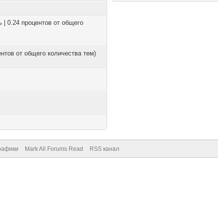
ь | 0.24 процентов от общего
центов от общего количества тем)
рафики
Mark All Forums Read
RSS канал