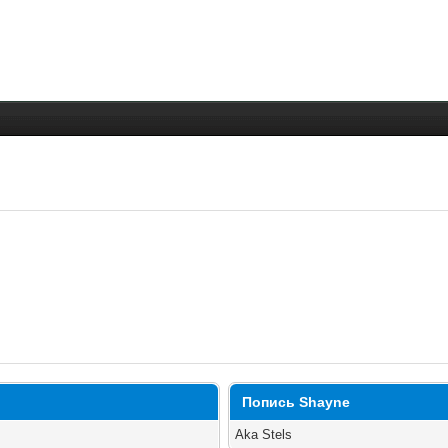
Попись Shayne
Aka Stels