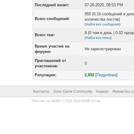
Последний визит:
07-26-2020, 08:53 PM
855 (0.16 сообщений в ден
Всего сообщений:
количества постов)
(
Найти все сообщения
)
9 (0 тем в день | 0.02 про
Всего тем:
(
Найти все темы
)
Время участия на
Не зарегистрирован
форуме:
Приглашений от
0
участников:
Репутация:
2,852
[
Подробнее
]
Контакты
Zone-Game Community
Наверх
Режим без г
Работает на
MyBB
, © 2002-2026
MyBB Group
.