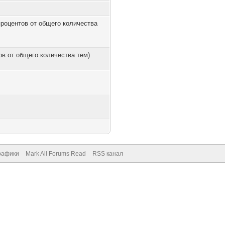
 процентов от общего количества
тов от общего количества тем)
рафики
Mark All Forums Read
RSS канал