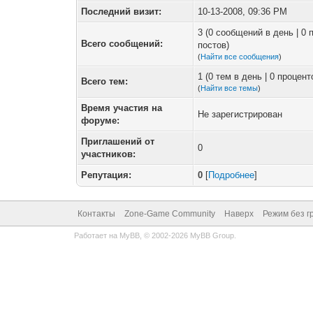
Последний визит:
10-13-2008, 09:36 PM
3 (0 сообщений в день | 0
Всего сообщений:
постов)
(
Найти все сообщения
)
1 (0 тем в день | 0 процен
Всего тем:
(
Найти все темы
)
Время участия на
Не зарегистрирован
форуме:
Приглашений от
0
участников:
Репутация:
0
[
Подробнее
]
Контакты
Zone-Game Community
Наверх
Режим без г
Работает на
MyBB
, © 2002-2026
MyBB Group
.