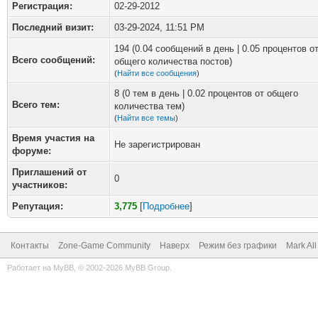
Регистрация:
02-29-2012
Последний визит:
03-29-2024, 11:51 PM
194 (0.04 сообщений в день | 0.05 процентов о
Всего сообщений:
общего количества постов)
(
Найти все сообщения
)
8 (0 тем в день | 0.02 процентов от общего
Всего тем:
количества тем)
(
Найти все темы
)
Время участия на
Не зарегистрирован
форуме:
Приглашений от
0
участников:
Репутация:
3,775
[
Подробнее
]
Контакты
Zone-Game Community
Наверх
Режим без графики
Mark Al
Работает на
MyBB
, © 2002-2026
MyBB Group
.