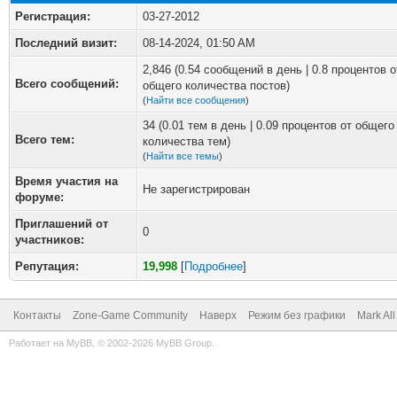
Регистрация:
03-27-2012
Последний визит:
08-14-2024, 01:50 AM
2,846 (0.54 сообщений в день | 0.8 процентов о
Всего сообщений:
общего количества постов)
(
Найти все сообщения
)
34 (0.01 тем в день | 0.09 процентов от общего
Всего тем:
количества тем)
(
Найти все темы
)
Время участия на
Не зарегистрирован
форуме:
Приглашений от
0
участников:
Репутация:
19,998
[
Подробнее
]
Контакты
Zone-Game Community
Наверх
Режим без графики
Mark Al
Работает на
MyBB
, © 2002-2026
MyBB Group
.