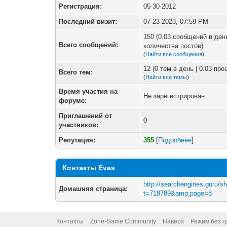
Регистрация:
05-30-2012
Последний визит:
07-23-2023, 07:59 PM
150 (0.03 сообщений в ден
Всего сообщений:
количества постов)
(
Найти все сообщения
)
12 (0 тем в день | 0.03 пр
Всего тем:
(
Найти все темы
)
Время участия на
Не зарегистрирован
форуме:
Приглашений от
0
участников:
Репутация:
355
[
Подробнее
]
Контакты Evas
http://searchengines.guru/s
Домашняя страница:
t=718789&amp;page=8
Контакты
Zone-Game Community
Наверх
Режим без г