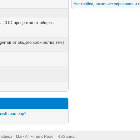
Настройка, администрирование и о
ь | 0.04 процентов от общего
оцентов от общего количества тем)
howthread.php?
рафики
Mark All Forums Read
RSS канал