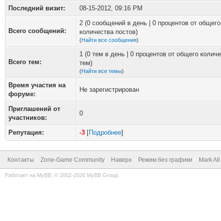
Последний визит:
08-15-2012, 09:16 PM
2 (0 сообщений в день | 0 процентов от общего
Всего сообщений:
количества постов)
(
Найти все сообщения
)
1 (0 тем в день | 0 процентов от общего колич
Всего тем:
тем)
(
Найти все темы
)
Время участия на
Не зарегистрирован
форуме:
Приглашений от
0
участников:
Репутация:
-3
[
Подробнее
]
Контакты
Zone-Game Community
Наверх
Режим без графики
Mark Al
Работает на
MyBB
, © 2002-2026
MyBB Group
.