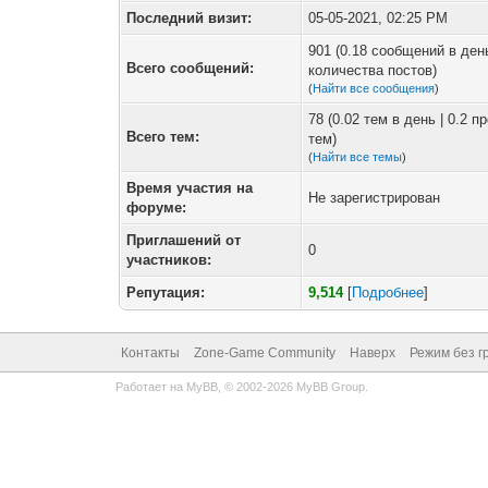
Последний визит:
05-05-2021, 02:25 PM
901 (0.18 сообщений в ден
Всего сообщений:
количества постов)
(
Найти все сообщения
)
78 (0.02 тем в день | 0.2 
Всего тем:
тем)
(
Найти все темы
)
Время участия на
Не зарегистрирован
форуме:
Приглашений от
0
участников:
Репутация:
9,514
[
Подробнее
]
Контакты
Zone-Game Community
Наверх
Режим без г
Работает на
MyBB
, © 2002-2026
MyBB Group
.