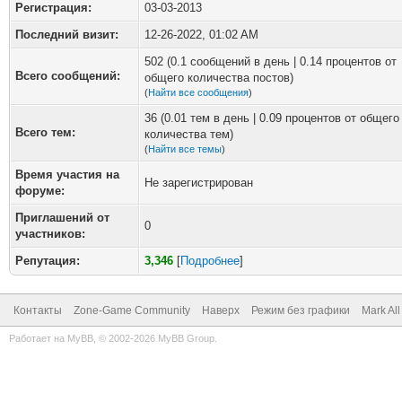
Регистрация:
03-03-2013
Последний визит:
12-26-2022, 01:02 AM
502 (0.1 сообщений в день | 0.14 процентов от
Всего сообщений:
общего количества постов)
(
Найти все сообщения
)
36 (0.01 тем в день | 0.09 процентов от общего
Всего тем:
количества тем)
(
Найти все темы
)
Время участия на
Не зарегистрирован
форуме:
Приглашений от
0
участников:
Репутация:
3,346
[
Подробнее
]
Контакты
Zone-Game Community
Наверх
Режим без графики
Mark Al
Работает на
MyBB
, © 2002-2026
MyBB Group
.