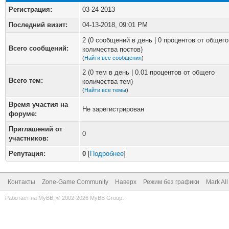
Регистрация:
03-24-2013
Последний визит:
04-13-2018, 09:01 PM
2 (0 сообщений в день | 0 процентов от общего
Всего сообщений:
количества постов)
(
Найти все сообщения
)
2 (0 тем в день | 0.01 процентов от общего
Всего тем:
количества тем)
(
Найти все темы
)
Время участия на
Не зарегистрирован
форуме:
Приглашений от
0
участников:
Репутация:
0
[
Подробнее
]
Контакты
Zone-Game Community
Наверх
Режим без графики
Mark Al
Работает на
MyBB
, © 2002-2026
MyBB Group
.