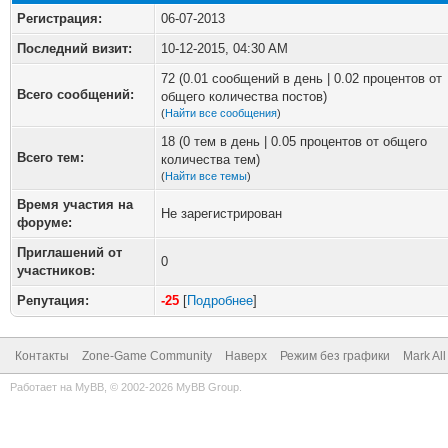
Регистрация:
06-07-2013
Последний визит:
10-12-2015, 04:30 AM
72 (0.01 сообщений в день | 0.02 процентов от
Всего сообщений:
общего количества постов)
(
Найти все сообщения
)
18 (0 тем в день | 0.05 процентов от общего
Всего тем:
количества тем)
(
Найти все темы
)
Время участия на
Не зарегистрирован
форуме:
Приглашений от
0
участников:
Репутация:
-25
[
Подробнее
]
Контакты
Zone-Game Community
Наверх
Режим без графики
Mark Al
Работает на
MyBB
, © 2002-2026
MyBB Group
.