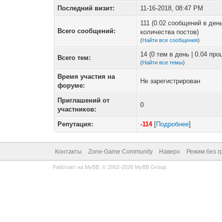
Последний визит:
11-16-2018, 08:47 PM
111 (0.02 сообщений в день
Всего сообщений:
количества постов)
(
Найти все сообщения
)
14 (0 тем в день | 0.04 пр
Всего тем:
(
Найти все темы
)
Время участия на
Не зарегистрирован
форуме:
Приглашений от
0
участников:
Репутация:
-114
[
Подробнее
]
Контакты
Zone-Game Community
Наверх
Режим без г
Работает на
MyBB
, © 2002-2026
MyBB Group
.