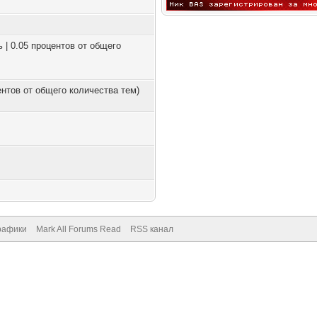
ь | 0.05 процентов от общего
центов от общего количества тем)
рафики
Mark All Forums Read
RSS канал