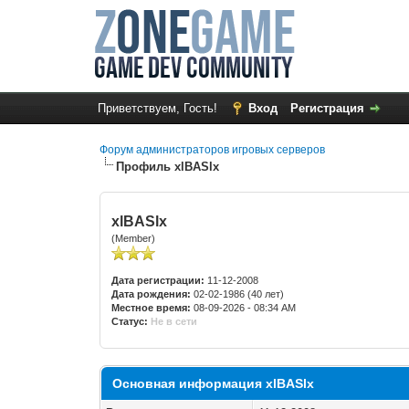
Приветствуем, Гость!
Вход
Регистрация
Форум администраторов игровых серверов
Профиль xlBASlx
xlBASlx
(Member)
Дата регистрации:
11-12-2008
Дата рождения:
02-02-1986 (40 лет)
Местное время:
08-09-2026 - 08:34 AM
Статус:
Не в сети
Основная информация xlBASlx