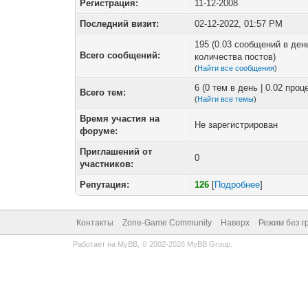
Регистрация:
11-12-2008
Последний визит:
02-12-2022, 01:57 PM
195 (0.03 сообщений в ден
Всего сообщений:
количества постов)
(
Найти все сообщения
)
6 (0 тем в день | 0.02 про
Всего тем:
(
Найти все темы
)
Время участия на
Не зарегистрирован
форуме:
Приглашений от
0
участников:
Репутация:
126
[
Подробнее
]
Контакты
Zone-Game Community
Наверх
Режим без г
Работает на
MyBB
, © 2002-2026
MyBB Group
.