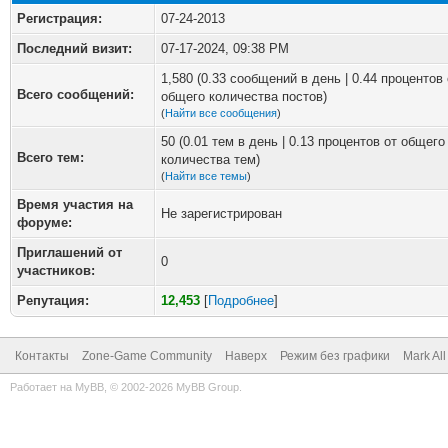
Регистрация:
07-24-2013
Последний визит:
07-17-2024, 09:38 PM
1,580 (0.33 сообщений в день | 0.44 процентов 
Всего сообщений:
общего количества постов)
(
Найти все сообщения
)
50 (0.01 тем в день | 0.13 процентов от общего
Всего тем:
количества тем)
(
Найти все темы
)
Время участия на
Не зарегистрирован
форуме:
Приглашений от
0
участников:
Репутация:
12,453
[
Подробнее
]
Контакты
Zone-Game Community
Наверх
Режим без графики
Mark Al
Работает на
MyBB
, © 2002-2026
MyBB Group
.