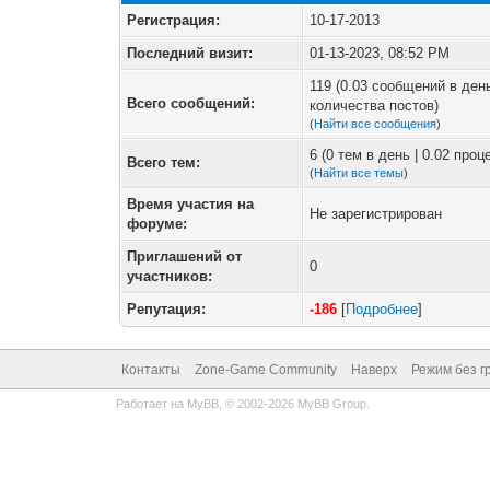
Регистрация:
10-17-2013
Последний визит:
01-13-2023, 08:52 PM
119 (0.03 сообщений в день
Всего сообщений:
количества постов)
(
Найти все сообщения
)
6 (0 тем в день | 0.02 про
Всего тем:
(
Найти все темы
)
Время участия на
Не зарегистрирован
форуме:
Приглашений от
0
участников:
Репутация:
-186
[
Подробнее
]
Контакты
Zone-Game Community
Наверх
Режим без г
Работает на
MyBB
, © 2002-2026
MyBB Group
.