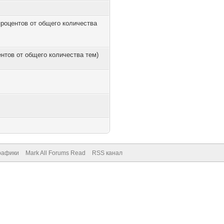
 процентов от общего количества
центов от общего количества тем)
рафики
Mark All Forums Read
RSS канал