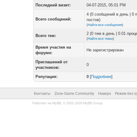
Последний визит:
04-07-2015, 05:01 PM
4 (0 сообщений в день | 0
Всего сообщений:
постов)
(
Найти все сообщения
)
2 (0 тем в день | 0.01 про
Всего тем:
(
Найти все темы
)
Время участия на
Не зарегистрирован
форуме:
Приглашений от
0
участников:
Репутация:
0
[
Подробнее
]
Контакты
Zone-Game Community
Наверх
Режим без г
Работает на
MyBB
, © 2002-2026
MyBB Group
.