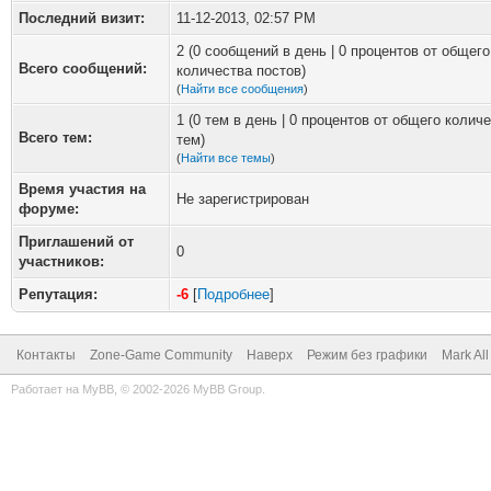
Последний визит:
11-12-2013, 02:57 PM
2 (0 сообщений в день | 0 процентов от общего
Всего сообщений:
количества постов)
(
Найти все сообщения
)
1 (0 тем в день | 0 процентов от общего колич
Всего тем:
тем)
(
Найти все темы
)
Время участия на
Не зарегистрирован
форуме:
Приглашений от
0
участников:
Репутация:
-6
[
Подробнее
]
Контакты
Zone-Game Community
Наверх
Режим без графики
Mark Al
Работает на
MyBB
, © 2002-2026
MyBB Group
.