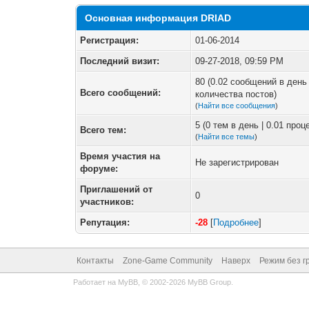
Основная информация DRIAD
Регистрация:
01-06-2014
Последний визит:
09-27-2018, 09:59 PM
80 (0.02 сообщений в день 
Всего сообщений:
количества постов)
(
Найти все сообщения
)
5 (0 тем в день | 0.01 про
Всего тем:
(
Найти все темы
)
Время участия на
Не зарегистрирован
форуме:
Приглашений от
0
участников:
Репутация:
-28
[
Подробнее
]
Контакты
Zone-Game Community
Наверх
Режим без г
Работает на
MyBB
, © 2002-2026
MyBB Group
.