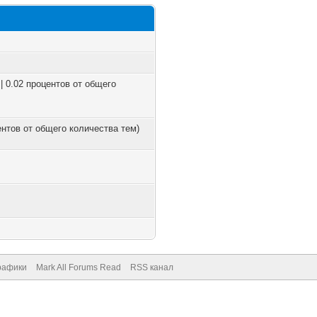
| 0.02 процентов от общего
центов от общего количества тем)
рафики
Mark All Forums Read
RSS канал